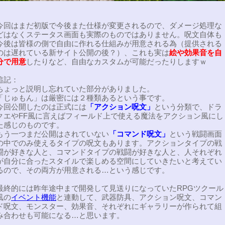
今回はまだ初版で今後また仕様が変更されるので、ダメージ処理な
どはなくステータス画面も実際のものではありません。呪文自体も
今後は皆様の側で自由に作れる仕組みが用意される為（提供される
のは遅れている新サイト公開の後？）、これも実は
絵や効果音を自
分で用意
したりなど、自由なカスタムが可能だったりしますｗ
追記：
ちょっと説明し忘れていた部分がありました。
「じゅもん」は厳密には２種類あるという事です。
今回公開したのは正式には
「アクション呪文」
という分類で、ドラ
クエやFF風に言えばフィールド上で使える魔法をアクション風にし
た感じのものです。
もう一つまだ公開はされていない
「コマンド呪文」
という戦闘画面
の中でのみ使えるタイプの呪文もあります。アクションタイプの戦
闘が好きな人と、コマンドタイプの戦闘が好きな人と、人それぞれ
が自分に合ったスタイルで楽しめる空間にしていきたいと考えてい
るので、その両方が用意される…という感じです。
最終的には昨年途中まで開発して見送りになっていたRPGツクール
風の
イベント機能
と連動して、武器防具、アクション呪文、コマン
ド呪文、モンスター、効果音、それぞれにギャラリーが作られて組
み合わせも可能になる…と思います。