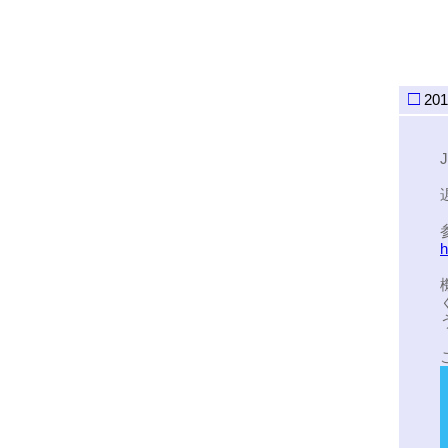
□
20
h