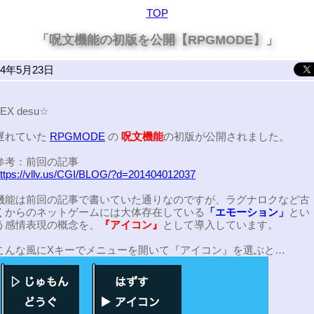
TOP
「呪文機能の初版を公開【RPGMODE】」
14年5月23日
JEX desu☆
遅れていた
RPGMODE
の
呪文機能
の初版が公開されました。
参考：前回の記事
ttps://vllv.us/CGI/BLOG/?d=201404012037
機能は前回の記事で書いていた通りなのですが、ラグナロクなど古
くからのネットゲームには大体存在している
「エモーション」
とい
う感情表現の概念を、
『アイコン』
として導入しています。
こんな風にXキーでメニューを開いて『アイコン』を選ぶと…