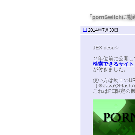
「pornSwitc
□
2014年7月30日
JEX desu☆
２年位前に公開し
検索できるサイト
が付きました。
使い方は動画のU
（※JavaやFla
これはPC限定の